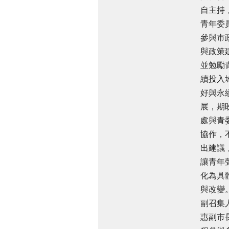
自主持
青年委
參與市
與政策
並勉勵
續投入
好與永
展，期
處與青
協作，
出建議
讓青年
化為具
與改變
副召集
惠副市