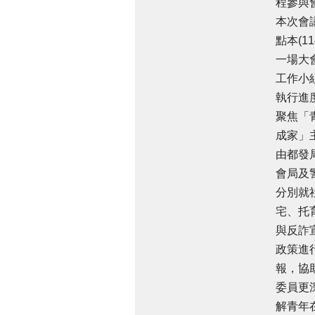
程參與
本次會
點本(1
一場大
工作小
執行進
聚焦「
成家」
由都發
會局及
分別就
宅、托
與反詐
政策進
報，協
委員更
解青年