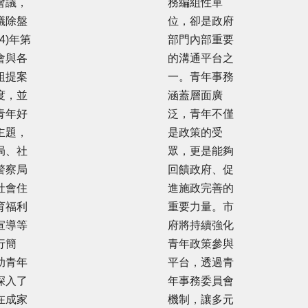
會議，
務編組性單
議除盤
位，卻是政府
14)年第
部門內部重要
會與各
的溝通平台之
組提案
一。青年事務
度，並
涵蓋層面廣
青年好
泛，青年不僅
主題，
是政策的受
局、社
眾，更是能夠
警察局
回饋政府、促
社會住
進施政完善的
育福利
重要力量。市
宣導等
府將持續強化
行簡
青年政策參與
助青年
平台，透過青
深入了
年事務委員會
在成家
機制，讓多元