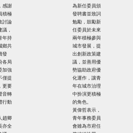
，感謝
為新任委員頒
員積極
發聘書並致詞
政討論
勉勵，鼓勵新
建議，
任委員於未來
青年持
兩年積極參與
城鄉共
城市發展，提
續發
出創新政策建
盼各局
議，並善用優
委加強
勢協助政府優
不僅提
化運作，讓青
，更要
年在城市治理
聲音轉
中扮演更積極
體行動
的角色。
。
黃偉哲表示，
人趙卿
青年事務委員
長亦全
會雖為市府任