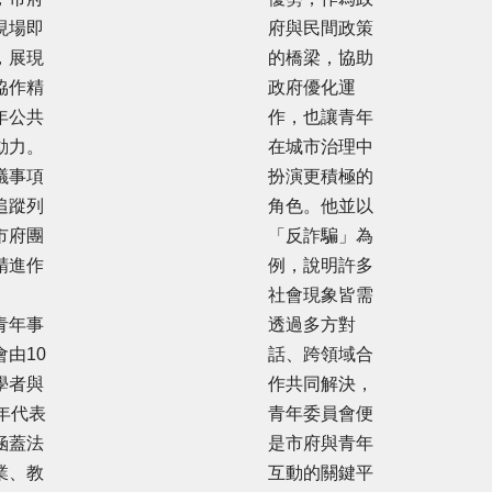
現場即
府與民間政策
，展現
的橋梁，協助
協作精
政府優化運
年公共
作，也讓青年
動力。
在城市治理中
議事項
扮演更積極的
追蹤列
角色。他並以
市府團
「反詐騙」為
精進作
例，說明許多
社會現象皆需
青年事
透過多方對
由10
話、跨領域合
學者與
作共同解決，
年代表
青年委員會便
涵蓋法
是市府與青年
業、教
互動的關鍵平