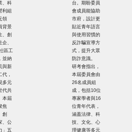
業、科
台。期盼委員
營利組
會成員能協助
元領
市府，設計更
員背景
貼近青年語言
生、創
與使用習慣的
社企、
反詐騙宣導方
與社區工
式，提升大眾
，並納
防詐意識。
民與新
研考會指出，
二代，
本屆委員會由
現多元
26名成員組
世代共
成，包括10位
。本屆
專家學者與16
聚焦
位青年代表，
、創
涵蓋法律、科
家、公
技、文化、心
力」五
理健康等多元