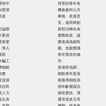
歷程中
背景的青年有
制度環
機會參與公共
持資
事務、表達意
見，進而將創
討論階
新想法轉化為
年委員
實際政策，讓
愛座更
臺南成為能聆
、導入
聽、也能實踐
展部
青年聲音的城
詐騙工
市。
博物館
黃偉哲強調，
訊整
期盼青年委員
育資源
能善用相較其
原住民
他年齡層資訊
資人力
接收更快、溝
提出具
通管道多元等
，市府
優勢，作為政