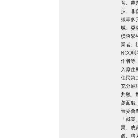
育、農
技、非
織等多
域。委
橫跨學
業者、
NGO
作者等
入原住
住民第
充分展
共融、
創面貌
青委會
「就業
業、成
參、培