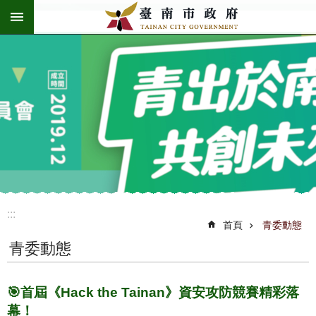
:::
跳到主要內容區塊
:::
首頁
青委動態
青委動態
🎯首屆《Hack the Tainan》資安攻防競賽精彩落
幕！