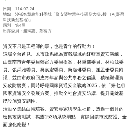
日期：114-07-24
地點：沙崙智慧綠能科學城「資安暨智慧科技研發大樓6樓TTA(臺灣
科技新創基地)」
屆別：第4屆
出席委員：趙卿惠、鄭富方
資安不只是工程師的事，也是青年的行動力！
這場全台首見、以市政系統為實戰場域的紅藍軍資安演練，
由臺南市青年委員鄭富方委員提案，林重儀委員、林柏源委
員、張舜雅委員、吳宸宏委員、吳潔琳委員、謝孟珊委員附
議，並由市政府回應青年參與公共事務之倡議，積極辦理資
安攻防競賽，同時呼應國家資通安全戰略2025，依「第七期
國家資通安全發展方案」推動全社會資安防禦、提升關鍵基
礎設施資安韌性。
活動💡集結白帽駭客、資安專家與學生社群，透過一個月的
密集攻防測試，揭露153項系統弱點，實際回饋市政防護、全
面強化應變！