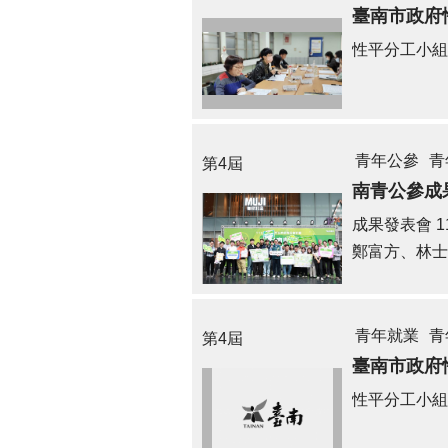
臺南市政府
性平分工小組
青年公參
青
第4屆
南青公參成
成果發表會
1
鄭富方、林士
青年就業
青
第4屆
臺南市政府
性平分工小組