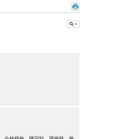
、全林楷倫、陳冠彣、羅婉慈、施