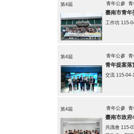
青年公參
青
第4屆
臺南市青年
工作坊
115-0
青年公參
青
第4屆
青年提案落實
交流
115-04-
青年公參
青
第4屆
臺南市政府
共識會
115-0