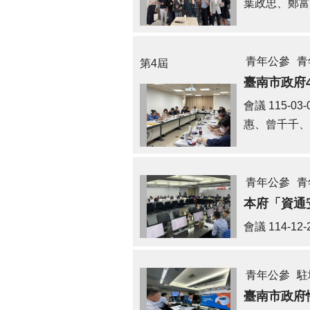
葉政忠、鄭富
青年公參
青
第4屆
臺南市政府
會議
115-03-
惠、曾千千、
青年公參
青
本府「資通
會議
114-12-
青年公參
駐
臺南市政府