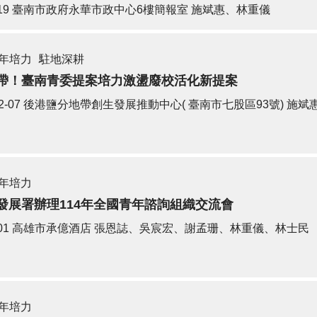
19
臺南市政府永華市政中心6樓簡報室
施斌惠、林重儀
年培力
駐地深耕
帶！臺南青委提案培力激盪廢校活化新提案
2-07
後港鹽分地帶創生發展推動中心( 臺南市七股區93號)
施斌
年培力
發展署辦理114年全國青年諮詢組織交流會
01
高雄市承億酒店
張恩誌、吳宸宏、謝孟珊、林重儀、林士民
年培力