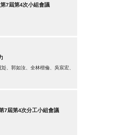
第7屆第4次小組會議
力
冠彣、郭如汝、全林楷倫、吳宸宏、
第7屆第4次分工小組會議