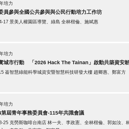
年培力
委員參與全國公共參與與公民行動培力工作坊
4-17
景美人權園區導覽、綠島
全林楷倫、施斌惠
年培力
城市行動 「2026 Hack The Tainan」啟動共築資安
15
崙智慧綠能科學城資安暨智慧科技研發大樓
趙卿惠、鄭富方
年培力
4第屆青年事務委員會-115年共識會議
3-25
克勞斯咖啡台南店
林一夫、李政憲、全林楷倫、郭如汝、