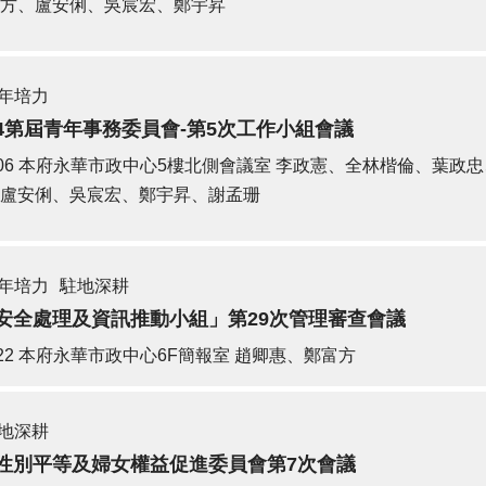
方、盧安俐、吳宸宏、鄭宇昇
年培力
4第屆青年事務委員會-第5次工作小組會議
06
本府永華市政中心5樓北側會議室
李政憲、全林楷倫、葉政忠
盧安俐、吳宸宏、鄭宇昇、謝孟珊
年培力
駐地深耕
安全處理及資訊推動小組」第29次管理審查會議
22
本府永華市政中心6F簡報室
趙卿惠、鄭富方
地深耕
性別平等及婦女權益促進委員會第7次會議