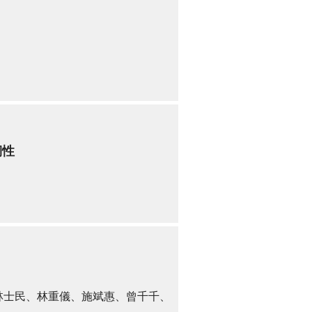
韌性
林士民、林重儀、施斌惠、曾千千、