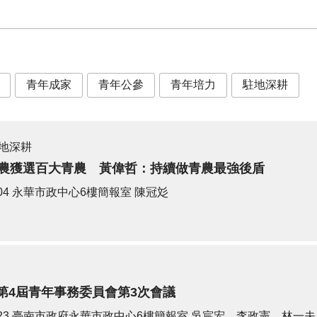
青年成家
青年公參
青年培力
駐地深耕
地深耕
青農獲選百大青農 黃偉哲：持續做青農最強後盾
04
永華市政中心6樓簡報室
陳冠彣
第4屆青年事務委員會第3次會議
23
臺南市政府永華市政中心6樓簡報室
吳宸宏、李政憲、林一夫